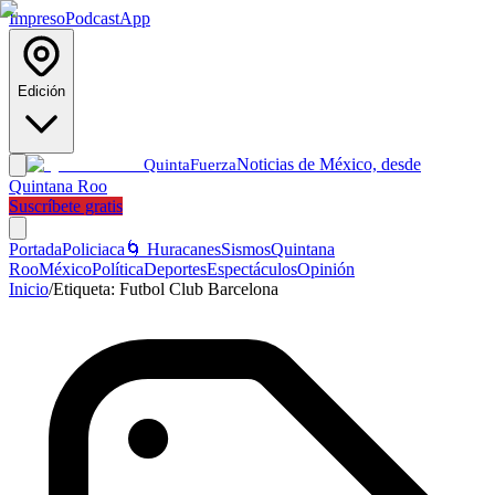
Impreso
Podcast
App
Edición
Noticias de México, desde
Quinta
Fuerza
Quintana Roo
Suscríbete gratis
Portada
Policiaca
🌀 Huracanes
Sismos
Quintana
Roo
México
Política
Deportes
Espectáculos
Opinión
Inicio
/
Etiqueta:
Futbol Club Barcelona