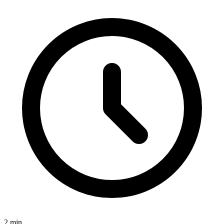
2
min