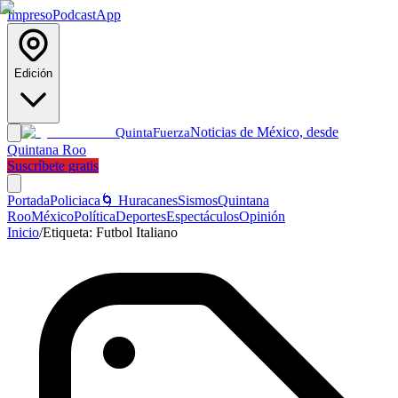
Impreso
Podcast
App
Edición
Noticias de México, desde
Quinta
Fuerza
Quintana Roo
Suscríbete gratis
Portada
Policiaca
🌀 Huracanes
Sismos
Quintana
Roo
México
Política
Deportes
Espectáculos
Opinión
Inicio
/
Etiqueta:
Futbol Italiano