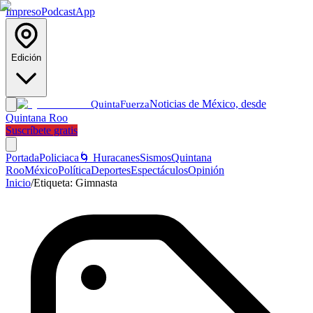
Impreso
Podcast
App
Edición
Noticias de México, desde
Quinta
Fuerza
Quintana Roo
Suscríbete gratis
Portada
Policiaca
🌀 Huracanes
Sismos
Quintana
Roo
México
Política
Deportes
Espectáculos
Opinión
Inicio
/
Etiqueta:
Gimnasta