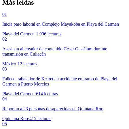
Más leídas
01
Inicia paro laboral en Complejo Mayakoba en Playa del Carmen
Playa del Carmen
·
1,996
lecturas
02
Asesinan al creador de contenido César Gastélum durante
transmisión en Culiacán
México
·
12
lecturas
03
Fallece trabajador de Xcaret en accidente en tramo de Playa del
Carmen a Puerto Morelos
Playa del Carmen
·
614
lecturas
04
Reportan a 23 personas desaparecidas en Quintana Roo
Quintana Roo
·
415
lecturas
05