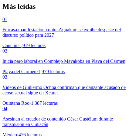
Más leídas
01
Fracasa manifestación contra Aguakan; se exhibe desgaste del
discurso político para 2027
Cancún
·
1,919
lecturas
02
Inicia paro laboral en Complejo Mayakoba en Playa del Carmen
Playa del Carmen
·
1,979
lecturas
03
Videos de Guillermo Ochoa confirman que danzante acusado de
acoso sexual sigue en Xcaret
Quintana Roo
·
1,387
lecturas
04
Asesinan al creador de contenido César Gastélum durante
transmisión en Culiacán
México
·
476
lecturas