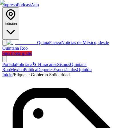
Impreso
Podcast
App
Edición
Noticias de México, desde
Quinta
Fuerza
Quintana Roo
Suscríbete gratis
Portada
Policiaca
🌀 Huracanes
Sismos
Quintana
Roo
México
Política
Deportes
Espectáculos
Opinión
Inicio
/
Etiqueta:
Gobierno Solidaridad