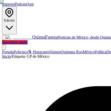
Impreso
Podcast
App
Edición
Quinta
Fuerza
Noticias de México, desde Quint
Suscríbete gratis
Portada
Policiaca
🌀 Huracanes
Sismos
Quintana Roo
México
Política
De
Inicio
/
Etiqueta:
GP de México