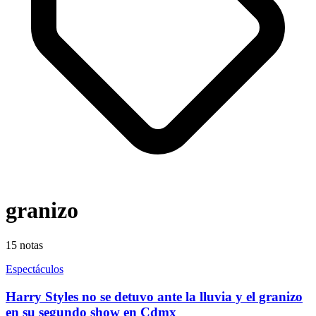
granizo
15
notas
Espectáculos
Harry Styles no se detuvo ante la lluvia y el granizo
en su segundo show en Cdmx