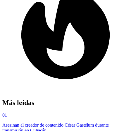
Más leídas
01
Asesinan al creador de contenido César Gastélum durante
transmisión en Culiacán