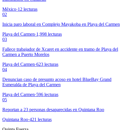
México
·
12
lecturas
02
Inicia paro laboral en Complejo Mayakoba en Playa del Carmen
Playa del Carmen
·
1,998
lecturas
03
Fallece trabajador de Xcaret en accidente en tramo de Playa del
Carmen a Puerto Morelos
Playa del Carmen
·
623
lecturas
04
Denuncian caso de presunto acoso en hotel BlueBay Grand
Esmeralda de Playa del Carmen
Playa del Carmen
·
596
lecturas
05
Reportan a 23 personas desaparecidas en Quintana Roo
Quintana Roo
·
421
lecturas
Quinta Fuerza