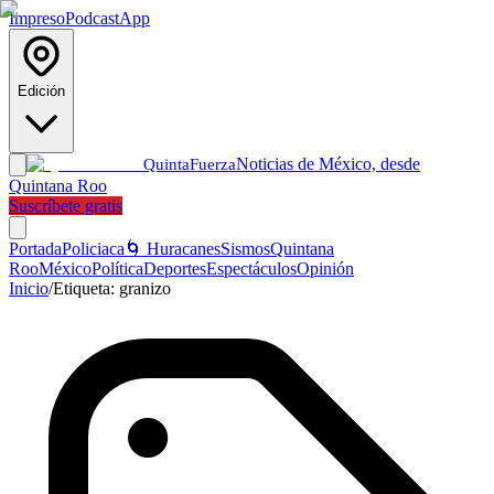
Impreso
Podcast
App
Edición
Noticias de México, desde
Quinta
Fuerza
Quintana Roo
Suscríbete gratis
Portada
Policiaca
🌀 Huracanes
Sismos
Quintana
Roo
México
Política
Deportes
Espectáculos
Opinión
Inicio
/
Etiqueta:
granizo