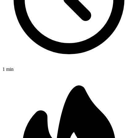
1
min