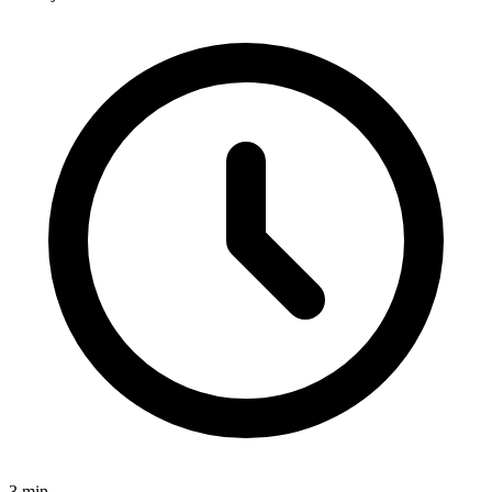
3
min