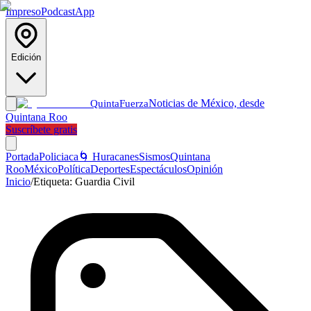
Impreso
Podcast
App
Edición
Noticias de México, desde
Quinta
Fuerza
Quintana Roo
Suscríbete gratis
Portada
Policiaca
🌀 Huracanes
Sismos
Quintana
Roo
México
Política
Deportes
Espectáculos
Opinión
Inicio
/
Etiqueta:
Guardia Civil