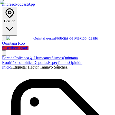
Impreso
Podcast
App
Edición
Noticias de México, desde
Quinta
Fuerza
Quintana Roo
Suscríbete gratis
Portada
Policiaca
🌀 Huracanes
Sismos
Quintana
Roo
México
Política
Deportes
Espectáculos
Opinión
Inicio
/
Etiqueta:
Héctor Tamayo Sánchez