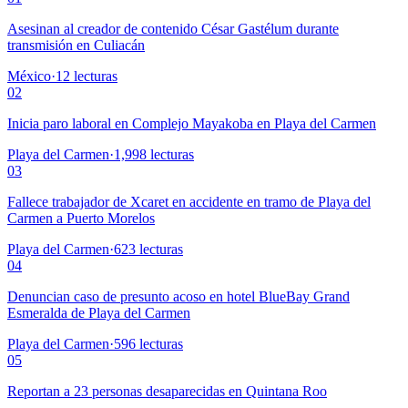
Asesinan al creador de contenido César Gastélum durante
transmisión en Culiacán
México
·
12
lecturas
02
Inicia paro laboral en Complejo Mayakoba en Playa del Carmen
Playa del Carmen
·
1,998
lecturas
03
Fallece trabajador de Xcaret en accidente en tramo de Playa del
Carmen a Puerto Morelos
Playa del Carmen
·
623
lecturas
04
Denuncian caso de presunto acoso en hotel BlueBay Grand
Esmeralda de Playa del Carmen
Playa del Carmen
·
596
lecturas
05
Reportan a 23 personas desaparecidas en Quintana Roo