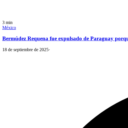
3
min
México
Bermúdez Requena fue expulsado de Paraguay porqu
18 de septiembre de 2025
·