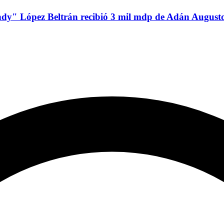
ndy" López Beltrán recibió 3 mil mdp de Adán August