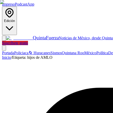
Impreso
Podcast
App
Edición
Quinta
Fuerza
Noticias de México, desde Quint
Suscríbete gratis
Portada
Policiaca
🌀 Huracanes
Sismos
Quintana Roo
México
Política
De
Inicio
/
Etiqueta:
hijos de AMLO