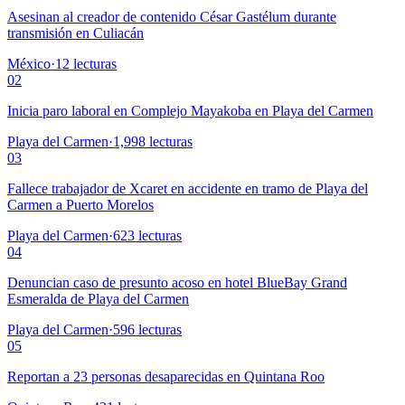
Asesinan al creador de contenido César Gastélum durante
transmisión en Culiacán
México
·
12
lecturas
02
Inicia paro laboral en Complejo Mayakoba en Playa del Carmen
Playa del Carmen
·
1,998
lecturas
03
Fallece trabajador de Xcaret en accidente en tramo de Playa del
Carmen a Puerto Morelos
Playa del Carmen
·
623
lecturas
04
Denuncian caso de presunto acoso en hotel BlueBay Grand
Esmeralda de Playa del Carmen
Playa del Carmen
·
596
lecturas
05
Reportan a 23 personas desaparecidas en Quintana Roo