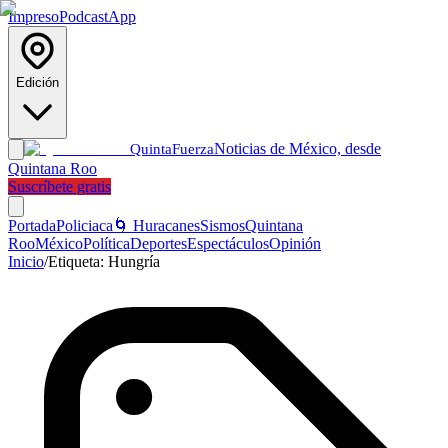
Impreso
Podcast
App
Edición
Noticias de México, desde
Quinta
Fuerza
Quintana Roo
Suscríbete gratis
Portada
Policiaca
🌀 Huracanes
Sismos
Quintana
Roo
México
Política
Deportes
Espectáculos
Opinión
Inicio
/
Etiqueta:
Hungría