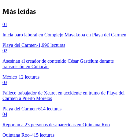
Más leídas
01
Inicia paro laboral en Complejo Mayakoba en Playa del Carmen
Playa del Carmen
·
1,996
lecturas
02
Asesinan al creador de contenido César Gastélum durante
transmisión en Culiacán
México
·
12
lecturas
03
Fallece trabajador de Xcaret en accidente en tramo de Playa del
Carmen a Puerto Morelos
Playa del Carmen
·
614
lecturas
04
Reportan a 23 personas desaparecidas en Quintana Roo
Quintana Roo
·
415
lecturas