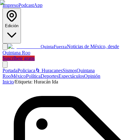
Impreso
Podcast
App
Edición
Noticias de México, desde
Quinta
Fuerza
Quintana Roo
Suscríbete gratis
Portada
Policiaca
🌀 Huracanes
Sismos
Quintana
Roo
México
Política
Deportes
Espectáculos
Opinión
Inicio
/
Etiqueta:
Huracán Ida