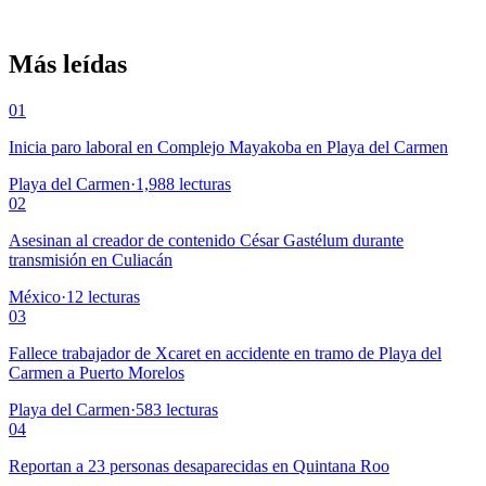
Más leídas
01
Inicia paro laboral en Complejo Mayakoba en Playa del Carmen
Playa del Carmen
·
1,988
lecturas
02
Asesinan al creador de contenido César Gastélum durante
transmisión en Culiacán
México
·
12
lecturas
03
Fallece trabajador de Xcaret en accidente en tramo de Playa del
Carmen a Puerto Morelos
Playa del Carmen
·
583
lecturas
04
Reportan a 23 personas desaparecidas en Quintana Roo