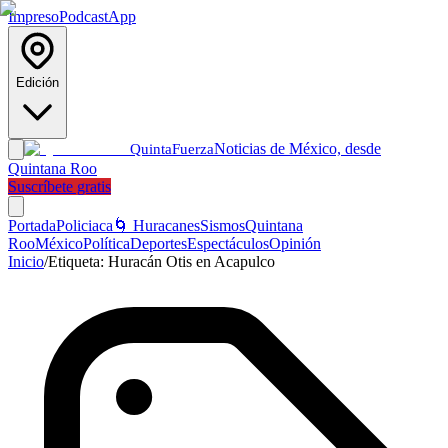
Impreso
Podcast
App
Edición
Noticias de México, desde
Quinta
Fuerza
Quintana Roo
Suscríbete gratis
Portada
Policiaca
🌀 Huracanes
Sismos
Quintana
Roo
México
Política
Deportes
Espectáculos
Opinión
Inicio
/
Etiqueta:
Huracán Otis en Acapulco