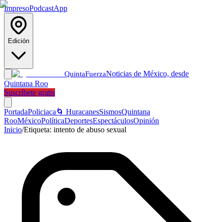
Impreso
Podcast
App
Edición
Noticias de México, desde
Quinta
Fuerza
Quintana Roo
Suscríbete gratis
Portada
Policiaca
🌀 Huracanes
Sismos
Quintana
Roo
México
Política
Deportes
Espectáculos
Opinión
Inicio
/
Etiqueta:
intento de abuso sexual