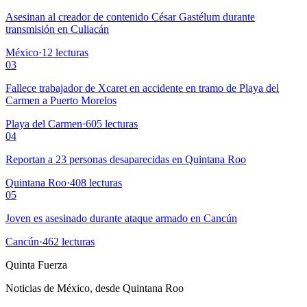
Asesinan al creador de contenido César Gastélum durante
transmisión en Culiacán
México
·
12
lecturas
03
Fallece trabajador de Xcaret en accidente en tramo de Playa del
Carmen a Puerto Morelos
Playa del Carmen
·
605
lecturas
04
Reportan a 23 personas desaparecidas en Quintana Roo
Quintana Roo
·
408
lecturas
05
Joven es asesinado durante ataque armado en Cancún
Cancún
·
462
lecturas
Quinta Fuerza
Noticias de México, desde Quintana Roo