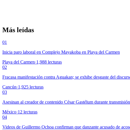
Más leídas
01
Inicia paro laboral en Complejo Mayakoba en Playa del Carmen
Playa del Carmen
·
1,988
lecturas
02
Fracasa manifestación contra Aguakan; se exhibe desgaste del discurs
Cancún
·
1,925
lecturas
03
Asesinan al creador de contenido César Gastélum durante transmisió
México
·
12
lecturas
04
Videos de Guillermo Ochoa confirman que danzante acusado de acoso