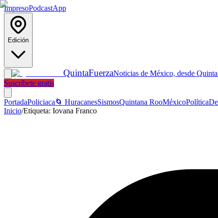
Impreso
Podcast
App
Edición
Quinta
Fuerza
Noticias de México, desde Quint
Suscríbete gratis
Portada
Policiaca
🌀 Huracanes
Sismos
Quintana Roo
México
Política
De
Inicio
/
Etiqueta:
Iovana Franco