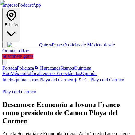
Impreso
Podcast
App
Edición
Noticias de México, desde
Quinta
Fuerza
Quintana Roo
Suscríbete gratis
Portada
Policiaca
🌀 Huracanes
Sismos
Quintana
Roo
México
Política
Deportes
Espectáculos
Opinión
Inicio
/
quintana roo
/
Playa del Carmen
☀️
32
°C
·
Playa del Carmen
Playa del Carmen
Desconoce Economía a Iovana Franco
como presidenta de Canaco Playa del
Carmen
Ante la Secretaría de Economía federal, Adán Toledo Lucero sigue