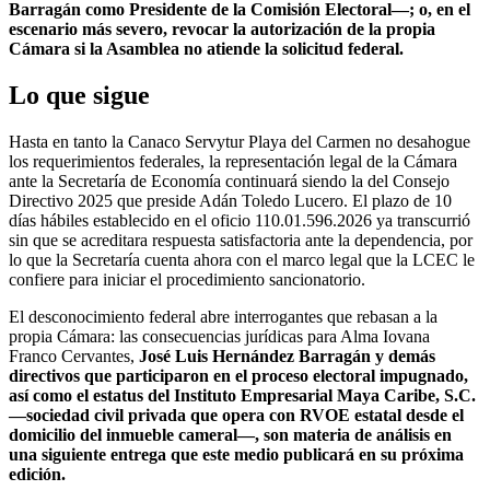
Barragán como Presidente de la Comisión Electoral—; o, en el
escenario más severo, revocar la autorización de la propia
Cámara si la Asamblea no atiende la solicitud federal.
Lo que sigue
Hasta en tanto la Canaco Servytur Playa del Carmen no desahogue
los requerimientos federales, la representación legal de la Cámara
ante la Secretaría de Economía continuará siendo la del Consejo
Directivo 2025 que preside Adán Toledo Lucero. El plazo de 10
días hábiles establecido en el oficio 110.01.596.2026 ya transcurrió
sin que se acreditara respuesta satisfactoria ante la dependencia, por
lo que la Secretaría cuenta ahora con el marco legal que la LCEC le
confiere para iniciar el procedimiento sancionatorio.
El desconocimiento federal abre interrogantes que rebasan a la
propia Cámara: las consecuencias jurídicas para Alma Iovana
Franco Cervantes,
José Luis Hernández Barragán y demás
directivos que participaron en el proceso electoral impugnado,
así como el estatus del Instituto Empresarial Maya Caribe, S.C.
—sociedad civil privada que opera con RVOE estatal desde el
domicilio del inmueble cameral—, son materia de análisis en
una siguiente entrega que este medio publicará en su próxima
edición.