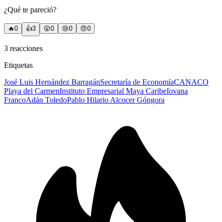
¿Qué te pareció?
🔥
0
👍
3
😲
0
😢
0
😠
0
3
reacciones
Etiquetas
José Luis Hernández Barragán
Secretaría de Economía
CANACO
Playa del Carmen
Instituto Empresarial Maya Caribe
Iovana
Franco
Adán Toledo
Pablo Hilario Alcocer Góngora