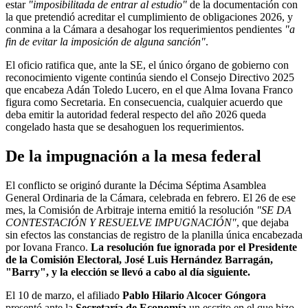
estar
"imposibilitada de entrar al estudio"
de la documentación con
la que pretendió acreditar el cumplimiento de obligaciones 2026, y
conmina a la Cámara a desahogar los requerimientos pendientes
"a
fin de evitar la imposición de alguna sanción"
.
El oficio ratifica que, ante la SE, el único órgano de gobierno con
reconocimiento vigente continúa siendo el Consejo Directivo 2025
que encabeza Adán Toledo Lucero, en el que Alma Iovana Franco
figura como Secretaria. En consecuencia, cualquier acuerdo que
deba emitir la autoridad federal respecto del año 2026 queda
congelado hasta que se desahoguen los requerimientos.
De la impugnación a la mesa federal
El conflicto se originó durante la Décima Séptima Asamblea
General Ordinaria de la Cámara, celebrada en febrero. El 26 de ese
mes, la Comisión de Arbitraje interna emitió la resolución
"SE DA
CONTESTACIÓN Y RESUELVE IMPUGNACIÓN"
, que dejaba
sin efectos las constancias de registro de la planilla única encabezada
por Iovana Franco.
La resolución fue ignorada por el Presidente
de la Comisión Electoral, José Luis Hernández Barragán,
"Barry", y la elección se llevó a cabo al día siguiente.
El 10 de marzo, el afiliado
Pablo Hilario Alcocer Góngora
presentó ante la
Secretaría de Economía
un escrito en el que hizo