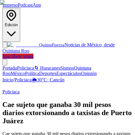
Impreso
Podcast
App
Edición
Noticias de México, desde
Quinta
Fuerza
Quintana Roo
Suscríbete gratis
Portada
Policiaca
🌀 Huracanes
Sismos
Quintana
Roo
México
Política
Deportes
Espectáculos
Opinión
Inicio
/
Policiaca
🌦️
30
°C
·
Cancún
Policiaca
Cae sujeto que ganaba 30 mil pesos
diarios extorsionando a taxistas de Puerto
Juárez
Cae sujeto que ganaba 30 mil pesos diarios extorsionando a taxistas