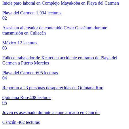
Inicia paro laboral en Complejo Mayakoba en Playa del Carmen
Playa del Carmen
·
1,994
lecturas
02
Asesinan al creador de contenido César Gastélum durante
transmisión en Culiacán
México
·
12
lecturas
03
Fallece trabajador de Xcaret en accidente en tramo de Playa del
Carmen a Puerto Morelos
Playa del Carmen
·
605
lecturas
04
Reportan a 23 personas desaparecidas en Quintana Roo
Quintana Roo
·
408
lecturas
05
Joven es asesinado durante ataque armado en Cancún
Cancún
·
462
lecturas