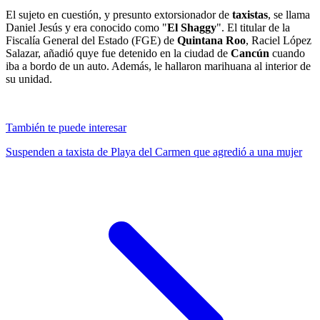
El sujeto en cuestión, y presunto extorsionador de
taxistas
, se llama
Daniel Jesús y era conocido como "
El Shaggy
". El titular de la
Fiscalía General del Estado (FGE) de
Quintana Roo
, Raciel López
Salazar, añadió quye fue detenido en la ciudad de
Cancún
cuando
iba a bordo de un auto. Además, le hallaron marihuana al interior de
su unidad.
También te puede interesar
Suspenden a taxista de Playa del Carmen que agredió a una mujer