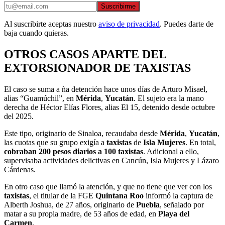
Suscribirme
Al suscribirte aceptas nuestro
aviso de privacidad
. Puedes darte de
baja cuando quieras.
OTROS CASOS APARTE DEL
EXTORSIONADOR DE TAXISTAS
El caso se suma a ña detención hace unos días de Arturo Misael,
alias “Guamúchil”, en
Mérida
,
Yucatán
. El sujeto era la mano
derecha de Héctor Elías Flores, alias El 15, detenido desde octubre
del 2025.
Este tipo, originario de Sinaloa, recaudaba desde
Mérida
,
Yucatán
,
las cuotas que su grupo exigía a
taxistas
de
Isla Mujeres
. En total,
cobraban 200 pesos diarios a 100 taxistas
. Adicional a ello,
supervisaba actividades delictivas en Cancún, Isla Mujeres y Lázaro
Cárdenas.
En otro caso que llamó la atención, y que no tiene que ver con los
taxistas
, el titular de la FGE
Quintana Roo
informó la captura de
Alberth Joshua, de 27 años, originario de
Puebla
, señalado por
matar a su propia madre, de 53 años de edad, en
Playa del
Carmen
.