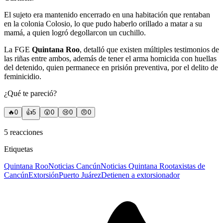
El sujeto era mantenido encerrado en una habitación que rentaban
en la colonia Colosio, lo que pudo haberlo orillado a matar a su
mamá, a quien logró degollarcon un cuchillo.
La FGE
Quintana Roo
, detalló que existen múltiples testimonios de
las riñas entre ambos, además de tener el arma homicida con huellas
del detenido, quien permanece en prisión preventiva, por el delito de
feminicidio.
¿Qué te pareció?
🔥
0
👍
5
😲
0
😢
0
😠
0
5
reacciones
Etiquetas
Quintana Roo
Noticias Cancún
Noticias Quintana Roo
taxistas de
Cancún
Extorsión
Puerto Juárez
Detienen a extorsionador