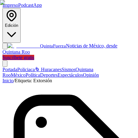
Impreso
Podcast
App
Edición
Noticias de México, desde
Quinta
Fuerza
Quintana Roo
Suscríbete gratis
Portada
Policiaca
🌀 Huracanes
Sismos
Quintana
Roo
México
Política
Deportes
Espectáculos
Opinión
Inicio
/
Etiqueta:
Extorsión