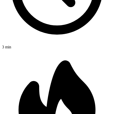
3
min