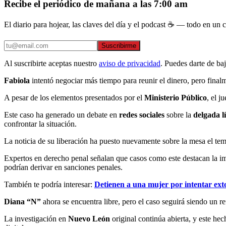
Recibe el periódico de mañana a las 7:00 am
El diario para hojear, las claves del día y el podcast ☕ — todo en un co
Suscribirme
Al suscribirte aceptas nuestro
aviso de privacidad
. Puedes darte de ba
Fabiola
intentó negociar más tiempo para reunir el dinero, pero final
A pesar de los elementos presentados por el
Ministerio Público
, el j
Este caso ha generado un debate en
redes sociales
sobre la
delgada l
confrontar la situación.
La noticia de su liberación ha puesto nuevamente sobre la mesa el te
Expertos en derecho penal señalan que casos como este destacan la impo
podrían derivar en sanciones penales.
También te podría interesar:
Detienen a una mujer por intentar ex
Diana “N”
ahora se encuentra libre, pero el caso seguirá siendo un 
La investigación en
Nuevo León
original continúa abierta, y este he