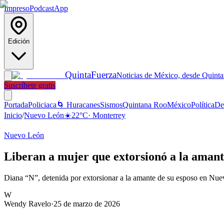
Impreso
Podcast
App
Edición
Quinta
Fuerza
Noticias de México, desde Quint
Suscríbete gratis
Portada
Policiaca
🌀 Huracanes
Sismos
Quintana Roo
México
Política
De
Inicio
/
Nuevo León
☀️
22
°C
·
Monterrey
Nuevo León
Liberan a mujer que extorsionó a la aman
Diana “N”, detenida por extorsionar a la amante de su esposo en Nuev
W
Wendy Ravelo
·
25 de marzo de 2026