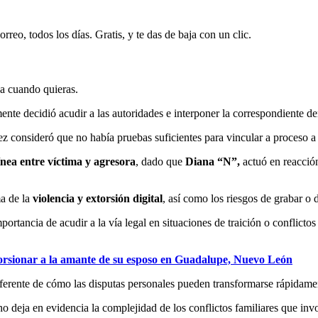
rreo, todos los días. Gratis, y te das de baja con un clic.
ja cuando quieras.
mente decidió acudir a las autoridades e interponer la correspondiente d
uez consideró que no había pruebas suficientes para vincular a proceso 
ínea entre víctima y agresora
, dado que
Diana “N”,
actuó en reacció
ma de la
violencia y extorsión digital
, así como los riesgos de grabar o 
rtancia de acudir a la vía legal en situaciones de traición o conflictos
torsionar a la amante de su esposo en Guadalupe, Nuevo León
referente de cómo las disputas personales pueden transformarse rápidamen
cho deja en evidencia la complejidad de los conflictos familiares que inv