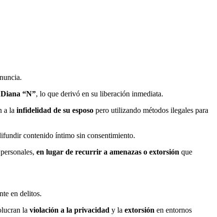
enuncia.
a
Diana “N”
, lo que derivó en su liberación inmediata.
n a la
infidelidad de su esposo
pero utilizando métodos ilegales para
difundir contenido íntimo sin consentimiento.
 personales,
en lugar de recurrir a amenazas o extorsión
que
te en delitos.
olucran la
violación a la privacidad
y la
extorsión
en entornos