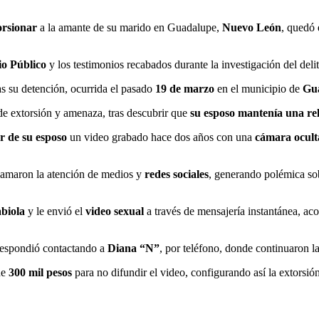
orsionar
a la amante de su marido en Guadalupe,
Nuevo León
, quedó 
io Público
y los testimonios recabados durante la investigación del deli
as su detención, ocurrida el pasado
19 de marzo
en el municipio de
Gu
s de extorsión y amenaza, tras descubrir que
su esposo mantenía una rel
ar de su esposo
un video grabado hace dos años con una
cámara ocult
llamaron la atención de medios y
redes sociales
, generando polémica so
biola
y le envió el
video sexual
a través de mensajería instantánea, 
 respondió contactando a
Diana “N”
, por teléfono, donde continuaron l
de
300 mil pesos
para no difundir el video, configurando así la extorsió