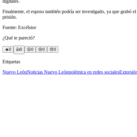
digitales.
Finalmente, el esposo también podría ser investigado, ya que grabó el
prisión.
Fuente: Excélsior
¿Qué te pareció?
🔥
0
👍
0
😲
0
😢
0
😠
0
Etiquetas
Nuevo León
Noticias Nuevo León
polémica en redes sociales
Extorsió