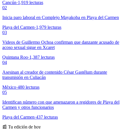
Cancún
·
1,919
lecturas
02
Inicia paro laboral en Complejo Mayakoba en Playa del Carmen
Playa del Carmen
·
1,979
lecturas
03
Videos de Guillermo Ochoa confirman que danzante acusado de
acoso sexual sigue en Xcaret
Quintana Roo
·
1,387
lecturas
04
Asesinan al creador de contenido César Gastélum durante
transmisión en Culiacán
México
·
480
lecturas
05
Identifican número con que amenazaron a regidores de Playa del
Carmen y otros funcionarios
Playa del Carmen
·
437
lecturas
📰 Tu edición de hoy