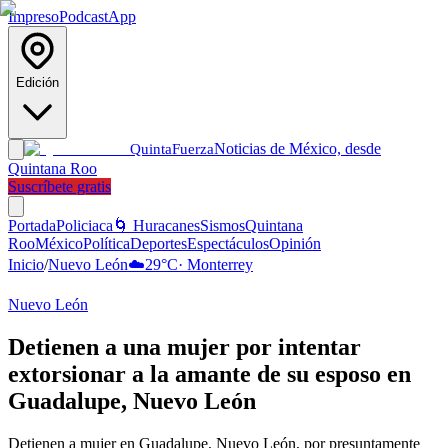
Impreso
Podcast
App
Edición
Noticias de México, desde
Quinta
Fuerza
Quintana Roo
Suscríbete gratis
Portada
Policiaca
🌀 Huracanes
Sismos
Quintana
Roo
México
Política
Deportes
Espectáculos
Opinión
Inicio
/
Nuevo León
☁️
29
°C
·
Monterrey
Nuevo León
Detienen a una mujer por intentar
extorsionar a la amante de su esposo en
Guadalupe, Nuevo León
Detienen a mujer en Guadalupe, Nuevo León, por presuntamente