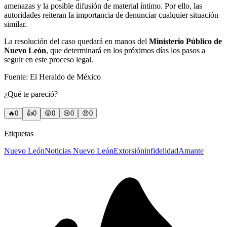
amenazas y la posible difusión de material íntimo. Por ello, las
autoridades reiteran la importancia de denunciar cualquier situación
similar.
La resolución del caso quedará en manos del
Ministerio Público de
Nuevo León
, que determinará en los próximos días los pasos a
seguir en este proceso legal.
Fuente: El Heraldo de México
¿Qué te pareció?
🔥
0
👍
0
😲
0
😢
0
😠
0
Etiquetas
Nuevo León
Noticias Nuevo León
Extorsión
infidelidad
Amante