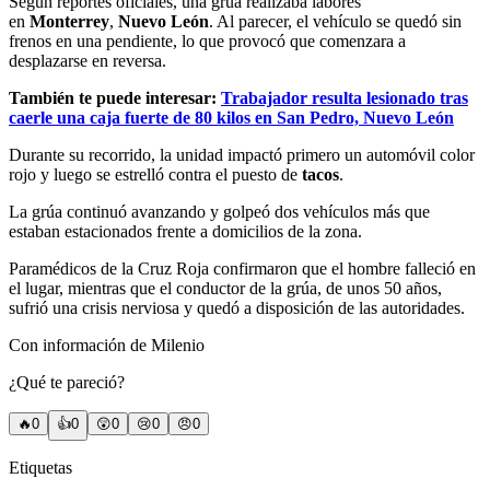
Según reportes oficiales, una grúa realizaba labores
en
Monterrey
,
Nuevo León
. Al parecer, el vehículo se quedó sin
frenos en una pendiente, lo que provocó que comenzara a
desplazarse en reversa.
También te puede interesar:
Trabajador resulta lesionado tras
caerle una caja fuerte de 80 kilos en San Pedro, Nuevo León
Durante su recorrido, la unidad impactó primero un automóvil color
rojo y luego se estrelló contra el puesto de
tacos
.
La grúa continuó avanzando y golpeó dos vehículos más que
estaban estacionados frente a domicilios de la zona.
Paramédicos de la Cruz Roja confirmaron que el hombre falleció en
el lugar, mientras que el conductor de la grúa, de unos 50 años,
sufrió una crisis nerviosa y quedó a disposición de las autoridades.
Con información de Milenio
¿Qué te pareció?
🔥
0
👍
0
😲
0
😢
0
😠
0
Etiquetas