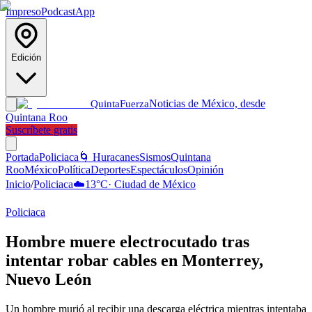
Impreso
Podcast
App
Edición
Noticias de México, desde
Quinta
Fuerza
Quintana Roo
Suscríbete gratis
Portada
Policiaca
🌀 Huracanes
Sismos
Quintana
Roo
México
Política
Deportes
Espectáculos
Opinión
Inicio
/
Policiaca
☁️
13
°C
·
Ciudad de México
Policiaca
Hombre muere electrocutado tras
intentar robar cables en Monterrey,
Nuevo León
Un hombre murió al recibir una descarga eléctrica mientras intentaba