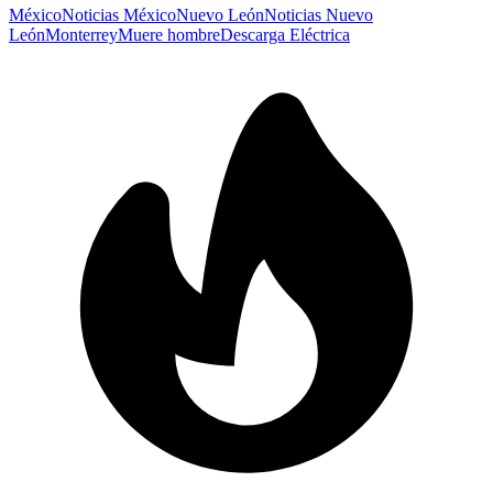
México
Noticias México
Nuevo León
Noticias Nuevo
León
Monterrey
Muere hombre
Descarga Eléctrica