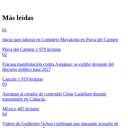
Más leídas
01
Inicia paro laboral en Complejo Mayakoba en Playa del Carmen
Playa del Carmen
·
1,979
lecturas
02
Fracasa manifestación contra Aguakan; se exhibe desgaste del
discurso político para 2027
Cancún
·
1,919
lecturas
03
Asesinan al creador de contenido César Gastélum durante
transmisión en Culiacán
México
·
485
lecturas
04
Videos de Guillermo Ochoa confirman que danzante acusado de