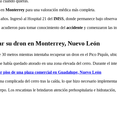
ja cuando quieras.
l en
Monterrey
para una valoración médica más completa.
 años. Ingresó al Hospital 21 del
IMSS
, donde permanece bajo observa
, acudieron para tomar conocimiento del
accidente
y comenzaron las in
ar su dron en Monterrey, Nuevo León
e 30 metros mientras intentaba recuperar un dron en el Pico Piquín, ubi
que había quedado atorado en una zona elevada del cerro. Durante el inten
cer piso de una plaza comercial en Guadalupe, Nuevo León
a complicada del cerro tras la caída, lo que hizo necesario implementa
o. Los rescatistas le brindaron atención prehospitalaria e hidratación, c