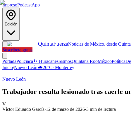
Impreso
Podcast
App
Edición
Quinta
Fuerza
Noticias de México, desde Quint
Suscríbete gratis
Portada
Policiaca
🌀 Huracanes
Sismos
Quintana Roo
México
Política
De
Inicio
/
Nuevo León
🌧️
26
°C
·
Monterrey
Nuevo León
Trabajador resulta lesionado tras caerle u
V
Víctor Eduardo García
·
12 de marzo de 2026
·
3
min de lectura