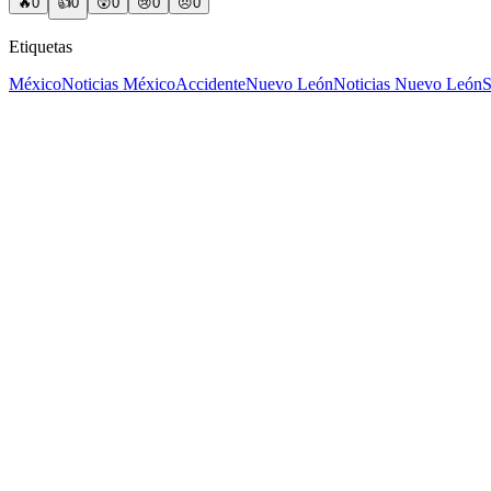
🔥
0
👍
0
😲
0
😢
0
😠
0
Etiquetas
México
Noticias México
Accidente
Nuevo León
Noticias Nuevo León
S