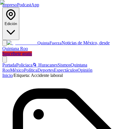
Impreso
Podcast
App
Edición
Noticias de México, desde
Quinta
Fuerza
Quintana Roo
Suscríbete gratis
Portada
Policiaca
🌀 Huracanes
Sismos
Quintana
Roo
México
Política
Deportes
Espectáculos
Opinión
Inicio
/
Etiqueta:
Accidente laboral