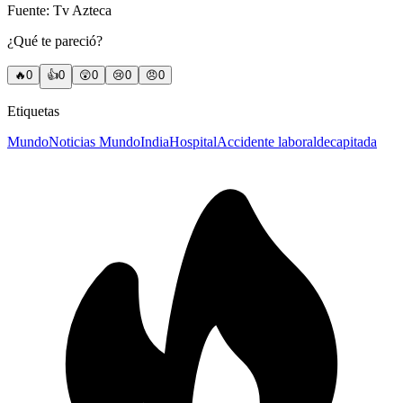
Fuente: Tv Azteca
¿Qué te pareció?
🔥
0
👍
0
😲
0
😢
0
😠
0
Etiquetas
Mundo
Noticias Mundo
India
Hospital
Accidente laboral
decapitada