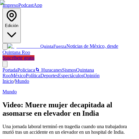
Impreso
Podcast
App
Edición
Noticias de México, desde
Quinta
Fuerza
Quintana Roo
Suscríbete gratis
Portada
Policiaca
🌀 Huracanes
Sismos
Quintana
Roo
México
Política
Deportes
Espectáculos
Opinión
Inicio
/
Mundo
Mundo
Video: Muere mujer decapitada al
asomarse en elevador en India
Una jornada laboral terminó en tragedia cuando una trabajadora
murió tras un accidente en un elevador en un hospital de India.