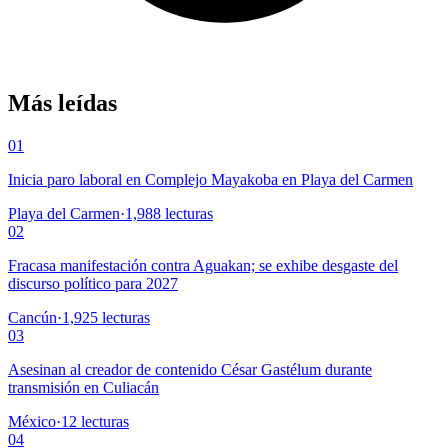
Más leídas
01
Inicia paro laboral en Complejo Mayakoba en Playa del Carmen
Playa del Carmen
·
1,988
lecturas
02
Fracasa manifestación contra Aguakan; se exhibe desgaste del
discurso político para 2027
Cancún
·
1,925
lecturas
03
Asesinan al creador de contenido César Gastélum durante
transmisión en Culiacán
México
·
12
lecturas
04