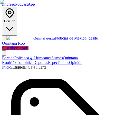
Impreso
Podcast
App
Edición
Noticias de México, desde
Quinta
Fuerza
Quintana Roo
Suscríbete gratis
Portada
Policiaca
🌀 Huracanes
Sismos
Quintana
Roo
México
Política
Deportes
Espectáculos
Opinión
Inicio
/
Etiqueta:
Caja Fuerte