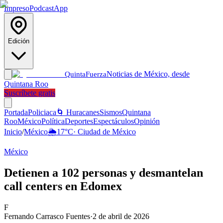
Impreso
Podcast
App
Edición
Noticias de México, desde
Quinta
Fuerza
Quintana Roo
Suscríbete gratis
Portada
Policiaca
🌀 Huracanes
Sismos
Quintana
Roo
México
Política
Deportes
Espectáculos
Opinión
Inicio
/
México
🌦️
17
°C
·
Ciudad de México
México
Detienen a 102 personas y desmantelan
call centers en Edomex
F
Fernando Carrasco Fuentes
·
2 de abril de 2026