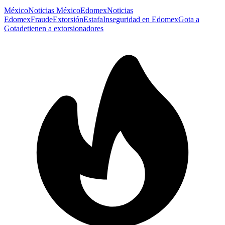
México
Noticias México
Edomex
Noticias
Edomex
Fraude
Extorsión
Estafa
Inseguridad en Edomex
Gota a
Gota
detienen a extorsionadores