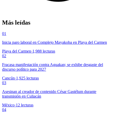
Más leídas
01
Inicia paro laboral en Complejo Mayakoba en Playa del Carmen
Playa del Carmen
·
1,988
lecturas
02
Fracasa manifestación contra Aguakan; se exhibe desgaste del
discurso político para 2027
Cancún
·
1,925
lecturas
03
Asesinan al creador de contenido César Gastélum durante
transmisión en Culiacán
México
·
12
lecturas
04