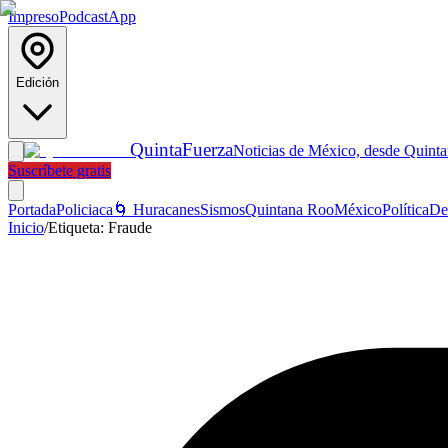
Impreso
Podcast
App
Edición
Quinta
Fuerza
Noticias de México, desde Quint
Suscríbete gratis
Portada
Policiaca
🌀 Huracanes
Sismos
Quintana Roo
México
Política
De
Inicio
/
Etiqueta:
Fraude