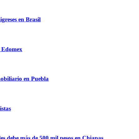
greses en Brasil
en Edomex
obiliario en Puebla
istas
les debe más de 500 mil pesos en Chiapas