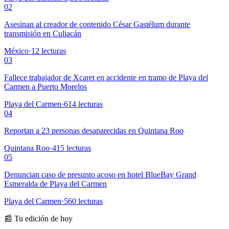
02
Asesinan al creador de contenido César Gastélum durante
transmisión en Culiacán
México
·
12
lecturas
03
Fallece trabajador de Xcaret en accidente en tramo de Playa del
Carmen a Puerto Morelos
Playa del Carmen
·
614
lecturas
04
Reportan a 23 personas desaparecidas en Quintana Roo
Quintana Roo
·
415
lecturas
05
Denuncian caso de presunto acoso en hotel BlueBay Grand
Esmeralda de Playa del Carmen
Playa del Carmen
·
560
lecturas
📰 Tu edición de hoy