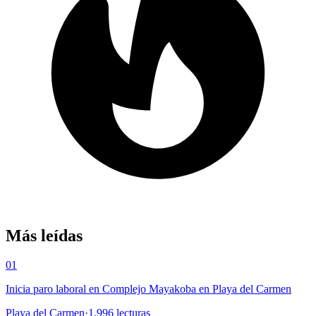
Más leídas
01
Inicia paro laboral en Complejo Mayakoba en Playa del Carmen
Playa del Carmen
·
1,996
lecturas