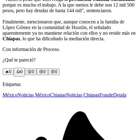
porque es mucho el trabajo. A la que menos le debe son 12 mil 500
pesos, pero hay deudas de hasta 144 mil”, sentenciaron.
Finalmente, mencionaron que, aunque conocen a la familia de
López Gómez en la comunidad de Huxtón, el señalado
aparentemente ya no mantiene relación con ellos y no reside más en
Chiapas
, lo que ha dificultado la mediación directa.
Con información de Proceso.
¿Qué te pareció?
🔥
0
👍
0
😲
0
😢
0
😠
0
Etiquetas
México
Noticias México
Chiapas
Noticias Chiapas
Fraude
Deuda