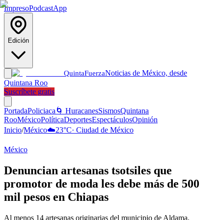
Impreso
Podcast
App
Edición
Noticias de México, desde
Quinta
Fuerza
Quintana Roo
Suscríbete gratis
Portada
Policiaca
🌀 Huracanes
Sismos
Quintana
Roo
México
Política
Deportes
Espectáculos
Opinión
Inicio
/
México
☁️
23
°C
·
Ciudad de México
México
Denuncian artesanas tsotsiles que
promotor de moda les debe más de 500
mil pesos en Chiapas
Al menos 14 artesanas originarias del municipio de Aldama,