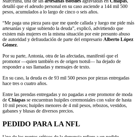
Marcelina, una de las
artesanas tsotsiles
agraviadas en
Chiapas
,
detalló que el adeudo personal en su caso asciende a 144 mil 500
pesos, acumulados a lo largo de cinco o seis años.
“Me paga una pieza para que me quede callada y luego me pide más
artesanías y sigue subiendo la deuda”, explicó, advirtiendo que
existen más mujeres en la misma situación por este presunto abuso
de autoridad y defraudación de parte del empresario
Alberto López
Gómez
.
Por su parte, Antonia, otra de las afectadas, manifestó que el
promotor —quien también es de origen tsotsil— ha dejado de
responder a sus llamadas y mensajes de texto.
En su caso, la deuda es de 93 mil 500 pesos por piezas entregadas
hace tres o cuatro años.
Entre las prendas entregadas y no pagadas a este promotor de moda
de
Chiapas
se encuentran huipiles ceremoniales con valor de hasta
10 mil pesos; huipiles menores de 4 mil pesos, rebozos, vestidos,
gabanes y blusas de diversos precios.
PEDIDO PARA LA NFL
Uno de los puntos críticos de la denuncia refiere a un pedido