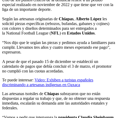
especial realizado en noviembre de 2022 y que tiene que ver con la
liga de un importante deporte.
Según las artesanas originarias de
Chiapas
,
Alberto López
les
solicitó piezas específicas (rebozos, bufandas, gabanes y cojines)
con colores y diseños determinados para ser entregados a
la National Football League (
NFL
) en
Estados Unidos
.
“Nos dijo que le urgían las piezas y pedimos ayuda a familiares para
cumplir. Llevamos tres años y cuatro meses esperando ese pago”,
expresaron.
A pesar de que el pasado 15 de diciembre se estableció un
calendario de pagos que debía concluir el 3 de marzo, el promotor
no cumplió con las cuotas acordadas.
Te puede interesar:
Video: Exhiben a turistas españoles
discriminando a artesanas indígenas en Oaxaca
Las artesanas tsotsiles de
Chiapas
subrayaron que no están
dispuestas a regalar su trabajo y que, de no obtener una respuesta
inmediata, escalarán su demanda ante las autoridades estatales y
federales.
“Vamos a pedir que intervenga la
presidenta Claudia Sheinbaum