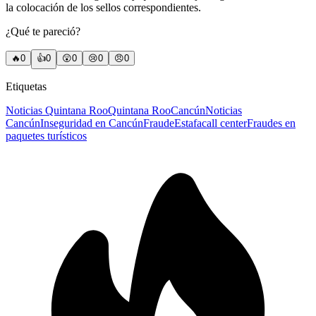
la colocación de los sellos correspondientes.
¿Qué te pareció?
🔥
0
👍
0
😲
0
😢
0
😠
0
Etiquetas
Noticias Quintana Roo
Quintana Roo
Cancún
Noticias
Cancún
Inseguridad en Cancún
Fraude
Estafa
call center
Fraudes en
paquetes turísticos