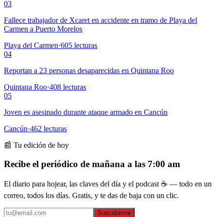
03
Fallece trabajador de Xcaret en accidente en tramo de Playa del
Carmen a Puerto Morelos
Playa del Carmen
·
605
lecturas
04
Reportan a 23 personas desaparecidas en Quintana Roo
Quintana Roo
·
408
lecturas
05
Joven es asesinado durante ataque armado en Cancún
Cancún
·
462
lecturas
📰 Tu edición de hoy
Recibe el periódico de mañana a las 7:00 am
El diario para hojear, las claves del día y el podcast ☕ — todo en un
correo, todos los días. Gratis, y te das de baja con un clic.
Suscribirme