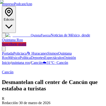
Impreso
Podcast
App
Edición
Noticias de México, desde
Quinta
Fuerza
Quintana Roo
Suscríbete gratis
Portada
Policiaca
🌀 Huracanes
Sismos
Quintana
Roo
México
Política
Deportes
Espectáculos
Opinión
Inicio
/
quintana roo
/
Cancún
☁️
31
°C
·
Cancún
Cancún
Desmantelan call center de Cancún que
estafaba a turistas
R
Redacción
·
30 de marzo de 2026