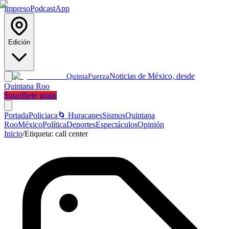
Impreso
Podcast
App
Edición
Noticias de México, desde
Quinta
Fuerza
Quintana Roo
Suscríbete gratis
Portada
Policiaca
🌀 Huracanes
Sismos
Quintana
Roo
México
Política
Deportes
Espectáculos
Opinión
Inicio
/
Etiqueta:
call center