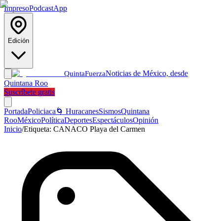
Impreso
Podcast
App
Edición
Noticias de México, desde
Quinta
Fuerza
Quintana Roo
Suscríbete gratis
Portada
Policiaca
🌀 Huracanes
Sismos
Quintana
Roo
México
Política
Deportes
Espectáculos
Opinión
Inicio
/
Etiqueta:
CANACO Playa del Carmen