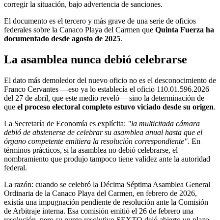
corregir la situación, bajo advertencia de sanciones.
El documento es el tercero y más grave de una serie de oficios
federales sobre la Canaco Playa del Carmen que
Quinta Fuerza ha
documentado desde agosto de 2025
.
La asamblea nunca debió celebrarse
El dato más demoledor del nuevo oficio no es el desconocimiento de
Franco Cervantes —eso ya lo establecía el oficio 110.01.596.2026
del 27 de abril, que este medio reveló— sino la determinación de
que
el proceso electoral completo estuvo viciado desde su origen
.
La Secretaría de Economía es explícita:
"la multicitada cámara
debió de abstenerse de celebrar su asamblea anual hasta que el
órgano competente emitiera la resolución correspondiente"
. En
términos prácticos, si la asamblea no debió celebrarse, el
nombramiento que produjo tampoco tiene validez ante la autoridad
federal.
La razón: cuando se celebró la Décima Séptima Asamblea General
Ordinaria de la Canaco Playa del Carmen, en febrero de 2026,
existía una impugnación pendiente de resolución ante la Comisión
de Arbitraje interna. Esa comisión emitió el 26 de febrero una
resolución, pero su punto resolutivo SEXTO dejó abierto un plazo