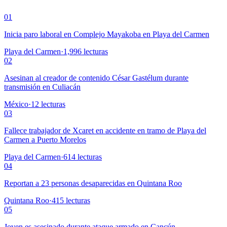
01
Inicia paro laboral en Complejo Mayakoba en Playa del Carmen
Playa del Carmen
·
1,996
lecturas
02
Asesinan al creador de contenido César Gastélum durante
transmisión en Culiacán
México
·
12
lecturas
03
Fallece trabajador de Xcaret en accidente en tramo de Playa del
Carmen a Puerto Morelos
Playa del Carmen
·
614
lecturas
04
Reportan a 23 personas desaparecidas en Quintana Roo
Quintana Roo
·
415
lecturas
05
Joven es asesinado durante ataque armado en Cancún