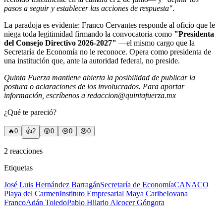
pasos a seguir y establecer las acciones de respuesta"
.
La paradoja es evidente: Franco Cervantes responde al oficio que le
niega toda legitimidad firmando la convocatoria como
"Presidenta
del Consejo Directivo 2026-2027"
—el mismo cargo que la
Secretaría de Economía no le reconoce. Opera como presidenta de
una institución que, ante la autoridad federal, no preside.
Quinta Fuerza mantiene abierta la posibilidad de publicar la
postura o aclaraciones de los involucrados. Para aportar
información, escríbenos a
redaccion@quintafuerza.mx
¿Qué te pareció?
🔥
0
👍
2
😲
0
😢
0
😠
0
2
reacciones
Etiquetas
José Luis Hernández Barragán
Secretaría de Economía
CANACO
Playa del Carmen
Instituto Empresarial Maya Caribe
Iovana
Franco
Adán Toledo
Pablo Hilario Alcocer Góngora