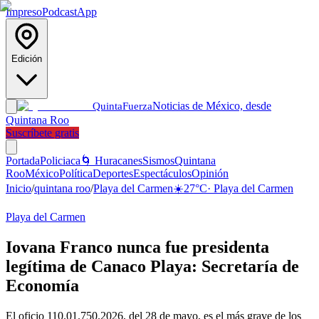
Impreso
Podcast
App
Edición
Noticias de México, desde
Quinta
Fuerza
Quintana Roo
Suscríbete gratis
Portada
Policiaca
🌀 Huracanes
Sismos
Quintana
Roo
México
Política
Deportes
Espectáculos
Opinión
Inicio
/
quintana roo
/
Playa del Carmen
☀️
27
°C
·
Playa del Carmen
Playa del Carmen
Iovana Franco nunca fue presidenta
legítima de Canaco Playa: Secretaría de
Economía
El oficio 110.01.750.2026, del 28 de mayo, es el más grave de los