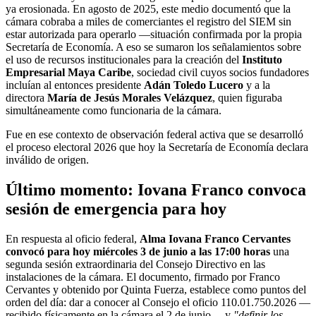
ya erosionada. En agosto de 2025, este medio documentó que la
cámara cobraba a miles de comerciantes el registro del SIEM sin
estar autorizada para operarlo —situación confirmada por la propia
Secretaría de Economía. A eso se sumaron los señalamientos sobre
el uso de recursos institucionales para la creación del
Instituto
Empresarial Maya Caribe
, sociedad civil cuyos socios fundadores
incluían al entonces presidente
Adán Toledo Lucero
y a la
directora
María de Jesús Morales Velázquez
, quien figuraba
simultáneamente como funcionaria de la cámara.
Fue en ese contexto de observación federal activa que se desarrolló
el proceso electoral 2026 que hoy la Secretaría de Economía declara
inválido de origen.
Último momento: Iovana Franco convoca
sesión de emergencia para hoy
En respuesta al oficio federal,
Alma Iovana Franco Cervantes
convocó para hoy miércoles 3 de junio a las 17:00 horas
una
segunda sesión extraordinaria del Consejo Directivo en las
instalaciones de la cámara. El documento, firmado por Franco
Cervantes y obtenido por Quinta Fuerza, establece como puntos del
orden del día: dar a conocer al Consejo el oficio 110.01.750.2026 —
recibido físicamente en la cámara el 2 de junio— y
"definir los