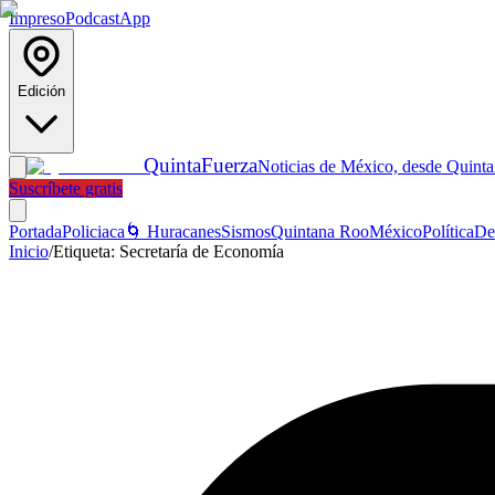
Impreso
Podcast
App
Edición
Quinta
Fuerza
Noticias de México, desde Quint
Suscríbete gratis
Portada
Policiaca
🌀 Huracanes
Sismos
Quintana Roo
México
Política
De
Inicio
/
Etiqueta:
Secretaría de Economía