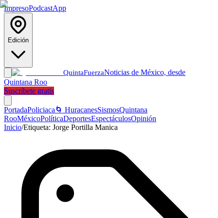
Impreso
Podcast
App
Edición
Noticias de México, desde
Quinta
Fuerza
Quintana Roo
Suscríbete gratis
Portada
Policiaca
🌀 Huracanes
Sismos
Quintana
Roo
México
Política
Deportes
Espectáculos
Opinión
Inicio
/
Etiqueta:
Jorge Portilla Manica