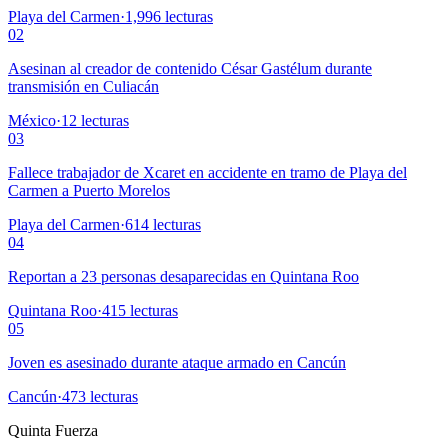
Playa del Carmen
·
1,996
lecturas
02
Asesinan al creador de contenido César Gastélum durante
transmisión en Culiacán
México
·
12
lecturas
03
Fallece trabajador de Xcaret en accidente en tramo de Playa del
Carmen a Puerto Morelos
Playa del Carmen
·
614
lecturas
04
Reportan a 23 personas desaparecidas en Quintana Roo
Quintana Roo
·
415
lecturas
05
Joven es asesinado durante ataque armado en Cancún
Cancún
·
473
lecturas
Quinta Fuerza