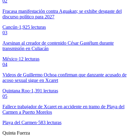
02
Fracasa manifestación contra Aguakan; se exhibe desgaste del
discurso político para 2027
Cancún
·
1,925
lecturas
03
Asesinan al creador de contenido César Gastélum durante
transmisión en Culiacán
México
·
12
lecturas
04
Videos de Guillermo Ochoa confirman que danzante acusado de
acoso sexual sigue en Xcaret
Quintana Roo
·
1,391
lecturas
05
Fallece trabajador de Xcaret en accidente en tramo de Playa del
Carmen a Puerto Morelos
Playa del Carmen
·
583
lecturas
Quinta Fuerza