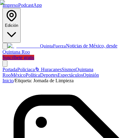
Impreso
Podcast
App
Edición
Noticias de México, desde
Quinta
Fuerza
Quintana Roo
Suscríbete gratis
Portada
Policiaca
🌀 Huracanes
Sismos
Quintana
Roo
México
Política
Deportes
Espectáculos
Opinión
Inicio
/
Etiqueta:
Jornada de Limpieza