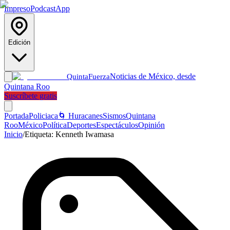
Impreso
Podcast
App
Edición
Noticias de México, desde
Quinta
Fuerza
Quintana Roo
Suscríbete gratis
Portada
Policiaca
🌀 Huracanes
Sismos
Quintana
Roo
México
Política
Deportes
Espectáculos
Opinión
Inicio
/
Etiqueta:
Kenneth Iwamasa