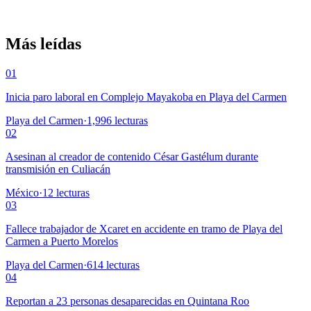
Más leídas
01
Inicia paro laboral en Complejo Mayakoba en Playa del Carmen
Playa del Carmen
·
1,996
lecturas
02
Asesinan al creador de contenido César Gastélum durante
transmisión en Culiacán
México
·
12
lecturas
03
Fallece trabajador de Xcaret en accidente en tramo de Playa del
Carmen a Puerto Morelos
Playa del Carmen
·
614
lecturas
04
Reportan a 23 personas desaparecidas en Quintana Roo