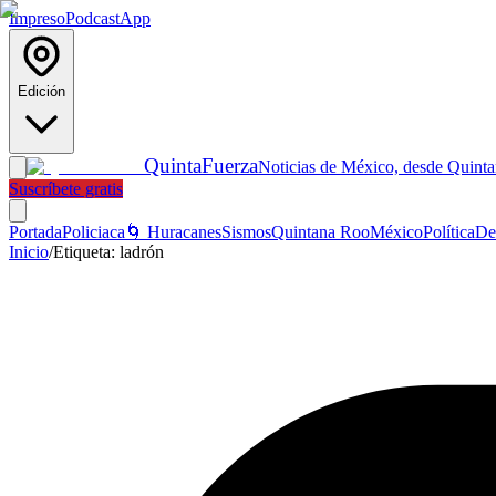
Impreso
Podcast
App
Edición
Quinta
Fuerza
Noticias de México, desde Quint
Suscríbete gratis
Portada
Policiaca
🌀 Huracanes
Sismos
Quintana Roo
México
Política
De
Inicio
/
Etiqueta:
ladrón