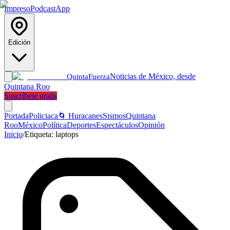
Impreso
Podcast
App
Edición
Noticias de México, desde
Quinta
Fuerza
Quintana Roo
Suscríbete gratis
Portada
Policiaca
🌀 Huracanes
Sismos
Quintana
Roo
México
Política
Deportes
Espectáculos
Opinión
Inicio
/
Etiqueta:
laptops