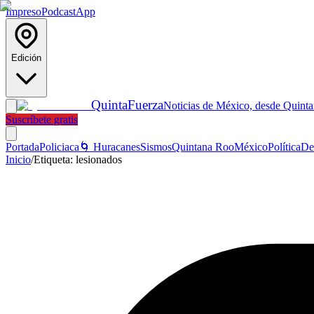
Impreso
Podcast
App
Edición
Quinta
Fuerza
Noticias de México, desde Quint
Suscríbete gratis
Portada
Policiaca
🌀 Huracanes
Sismos
Quintana Roo
México
Política
De
Inicio
/
Etiqueta:
lesionados