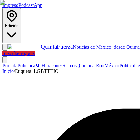
Impreso
Podcast
App
Edición
Quinta
Fuerza
Noticias de México, desde Quint
Suscríbete gratis
Portada
Policiaca
🌀 Huracanes
Sismos
Quintana Roo
México
Política
De
Inicio
/
Etiqueta:
LGBTTTIQ+