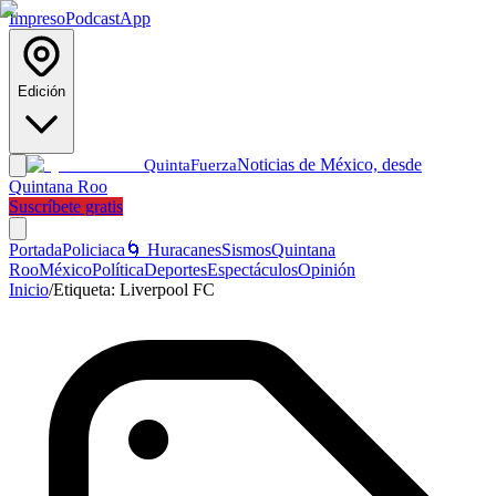
Impreso
Podcast
App
Edición
Noticias de México, desde
Quinta
Fuerza
Quintana Roo
Suscríbete gratis
Portada
Policiaca
🌀 Huracanes
Sismos
Quintana
Roo
México
Política
Deportes
Espectáculos
Opinión
Inicio
/
Etiqueta:
Liverpool FC