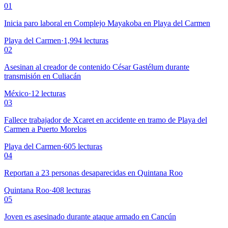
01
Inicia paro laboral en Complejo Mayakoba en Playa del Carmen
Playa del Carmen
·
1,994
lecturas
02
Asesinan al creador de contenido César Gastélum durante
transmisión en Culiacán
México
·
12
lecturas
03
Fallece trabajador de Xcaret en accidente en tramo de Playa del
Carmen a Puerto Morelos
Playa del Carmen
·
605
lecturas
04
Reportan a 23 personas desaparecidas en Quintana Roo
Quintana Roo
·
408
lecturas
05
Joven es asesinado durante ataque armado en Cancún