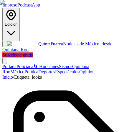
Impreso
Podcast
App
Edición
Noticias de México, desde
Quinta
Fuerza
Quintana Roo
Suscríbete gratis
Portada
Policiaca
🌀 Huracanes
Sismos
Quintana
Roo
México
Política
Deportes
Espectáculos
Opinión
Inicio
/
Etiqueta:
looks