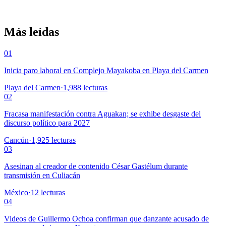
Más leídas
01
Inicia paro laboral en Complejo Mayakoba en Playa del Carmen
Playa del Carmen
·
1,988
lecturas
02
Fracasa manifestación contra Aguakan; se exhibe desgaste del
discurso político para 2027
Cancún
·
1,925
lecturas
03
Asesinan al creador de contenido César Gastélum durante
transmisión en Culiacán
México
·
12
lecturas
04
Videos de Guillermo Ochoa confirman que danzante acusado de