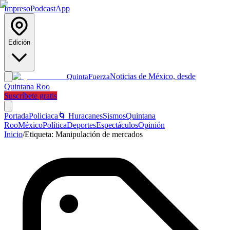
Impreso
Podcast
App
Edición
Noticias de México, desde
Quinta
Fuerza
Quintana Roo
Suscríbete gratis
Portada
Policiaca
🌀 Huracanes
Sismos
Quintana
Roo
México
Política
Deportes
Espectáculos
Opinión
Inicio
/
Etiqueta:
Manipulación de mercados