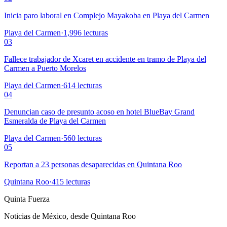
Inicia paro laboral en Complejo Mayakoba en Playa del Carmen
Playa del Carmen
·
1,996
lecturas
03
Fallece trabajador de Xcaret en accidente en tramo de Playa del
Carmen a Puerto Morelos
Playa del Carmen
·
614
lecturas
04
Denuncian caso de presunto acoso en hotel BlueBay Grand
Esmeralda de Playa del Carmen
Playa del Carmen
·
560
lecturas
05
Reportan a 23 personas desaparecidas en Quintana Roo
Quintana Roo
·
415
lecturas
Quinta Fuerza
Noticias de México, desde Quintana Roo