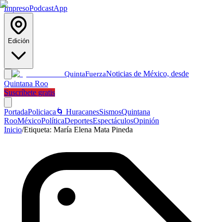
Impreso
Podcast
App
Edición
Noticias de México, desde
Quinta
Fuerza
Quintana Roo
Suscríbete gratis
Portada
Policiaca
🌀 Huracanes
Sismos
Quintana
Roo
México
Política
Deportes
Espectáculos
Opinión
Inicio
/
Etiqueta:
María Elena Mata Pineda