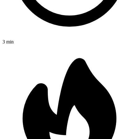
3
min