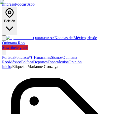
Impreso
Podcast
App
Edición
Noticias de México, desde
Quinta
Fuerza
Quintana Roo
Suscríbete gratis
Portada
Policiaca
🌀 Huracanes
Sismos
Quintana
Roo
México
Política
Deportes
Espectáculos
Opinión
Inicio
/
Etiqueta:
Marianne Gonzaga