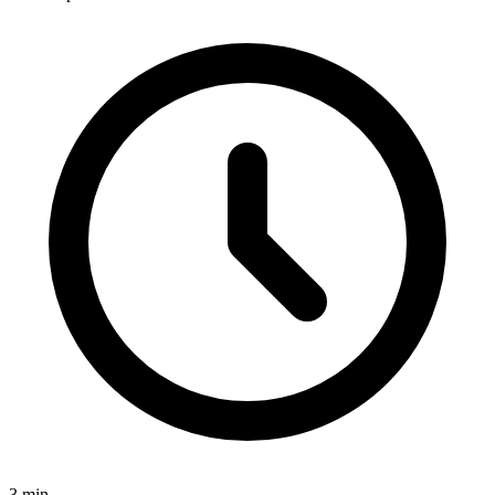
3
min