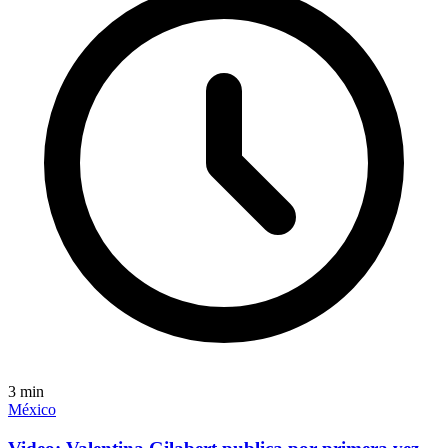
3
min
México