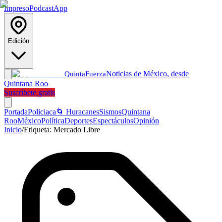
Impreso
Podcast
App
Edición
Noticias de México, desde
Quinta
Fuerza
Quintana Roo
Suscríbete gratis
Portada
Policiaca
🌀 Huracanes
Sismos
Quintana
Roo
México
Política
Deportes
Espectáculos
Opinión
Inicio
/
Etiqueta:
Mercado Libre