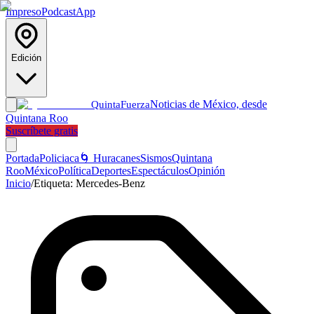
Impreso
Podcast
App
Edición
Noticias de México, desde
Quinta
Fuerza
Quintana Roo
Suscríbete gratis
Portada
Policiaca
🌀 Huracanes
Sismos
Quintana
Roo
México
Política
Deportes
Espectáculos
Opinión
Inicio
/
Etiqueta:
Mercedes-Benz