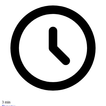
3
min