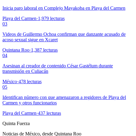
Inicia paro laboral en Complejo Mayakoba en Playa del Carmen
Playa del Carmen
·
1,979
lecturas
03
Videos de Guillermo Ochoa confirman que danzante acusado de
acoso sexual sigue en Xcaret
Quintana Roo
·
1,387
lecturas
04
Asesinan al creador de contenido César Gastélum durante
transmisión en Culiacán
México
·
478
lecturas
05
Identifican número con que amenazaron a regidores de Playa del
Carmen y otros funcionarios
Playa del Carmen
·
437
lecturas
Quinta Fuerza
Noticias de México, desde Quintana Roo