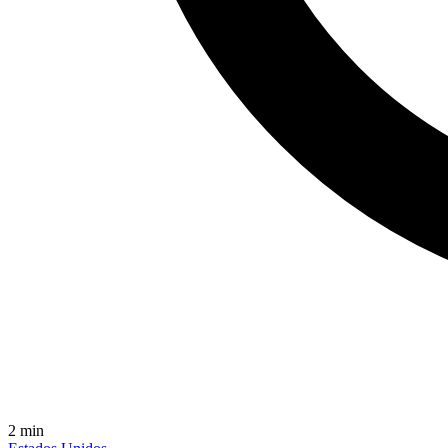
2
min