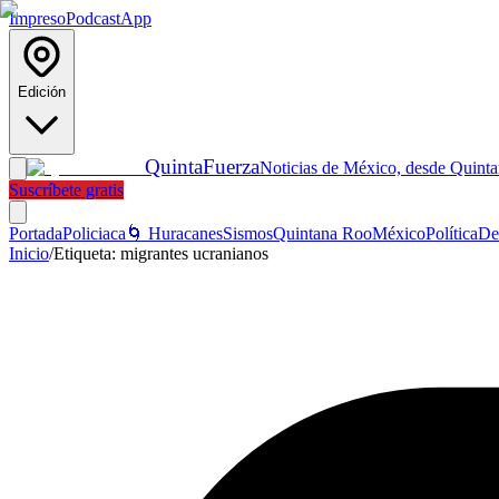
Impreso
Podcast
App
Edición
Quinta
Fuerza
Noticias de México, desde Quint
Suscríbete gratis
Portada
Policiaca
🌀 Huracanes
Sismos
Quintana Roo
México
Política
De
Inicio
/
Etiqueta:
migrantes ucranianos