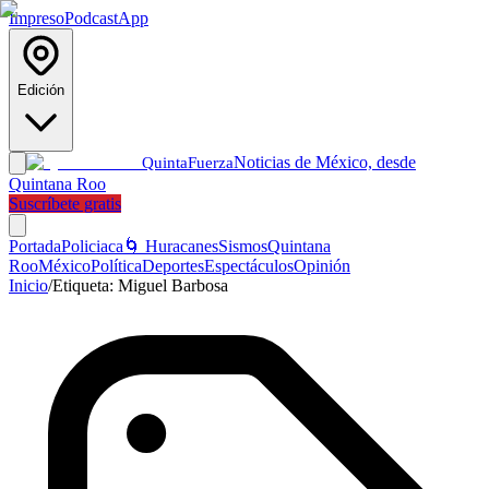
Impreso
Podcast
App
Edición
Noticias de México, desde
Quinta
Fuerza
Quintana Roo
Suscríbete gratis
Portada
Policiaca
🌀 Huracanes
Sismos
Quintana
Roo
México
Política
Deportes
Espectáculos
Opinión
Inicio
/
Etiqueta:
Miguel Barbosa