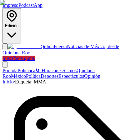
Impreso
Podcast
App
Edición
Noticias de México, desde
Quinta
Fuerza
Quintana Roo
Suscríbete gratis
Portada
Policiaca
🌀 Huracanes
Sismos
Quintana
Roo
México
Política
Deportes
Espectáculos
Opinión
Inicio
/
Etiqueta:
MMA