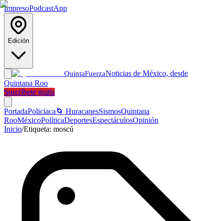
Impreso
Podcast
App
Edición
Noticias de México, desde
Quinta
Fuerza
Quintana Roo
Suscríbete gratis
Portada
Policiaca
🌀 Huracanes
Sismos
Quintana
Roo
México
Política
Deportes
Espectáculos
Opinión
Inicio
/
Etiqueta:
moscú